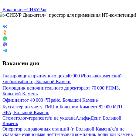
Вакансии «СИБУРа»
Вакансии дня
Глазировщик пряничного цеха
40 000
₽
Большекаменский
хлебокомбинат, Большой Камень
Помощник исполнительного директора
от
70 000
₽
ПМЗ,
Большой Камень
Официант
от
40 000
₽
Прайс, Большой Камень
Бухгалтер по учету ТМЦ в Большом Камне
от
82 000
₽
ТП
ЭРА, Большой Камень
Стоматолог-терапевт
з/п не указана
Альфа-Дент, Большой
Камень
Оператор заправочных станций (г. Большой Камень)
з/п не
указана
Независимая нефтегазовая компания, Большой Камень