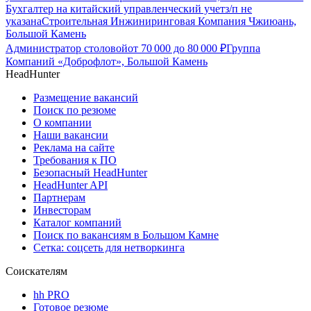
Бухгалтер на китайский управленческий учет
з/п не
указана
Строительная Инжиниринговая Компания Чжиюань,
Большой Камень
Администратор столовой
от
70 000
до
80 000
₽
Группа
Компаний «Доброфлот», Большой Камень
HeadHunter
Размещение вакансий
Поиск по резюме
О компании
Наши вакансии
Реклама на сайте
Требования к ПО
Безопасный HeadHunter
HeadHunter API
Партнерам
Инвесторам
Каталог компаний
Поиск по вакансиям в Большом Камне
Сетка: соцсеть для нетворкинга
Соискателям
hh PRO
Готовое резюме