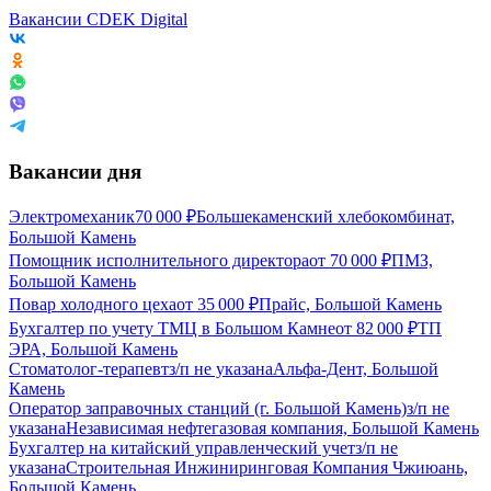
Вакансии CDEK Digital
Вакансии дня
Электромеханик
70 000
₽
Большекаменский хлебокомбинат,
Большой Камень
Помощник исполнительного директора
от
70 000
₽
ПМЗ,
Большой Камень
Повар холодного цеха
от
35 000
₽
Прайс, Большой Камень
Бухгалтер по учету ТМЦ в Большом Камне
от
82 000
₽
ТП
ЭРА, Большой Камень
Стоматолог-терапевт
з/п не указана
Альфа-Дент, Большой
Камень
Оператор заправочных станций (г. Большой Камень)
з/п не
указана
Независимая нефтегазовая компания, Большой Камень
Бухгалтер на китайский управленческий учет
з/п не
указана
Строительная Инжиниринговая Компания Чжиюань,
Большой Камень