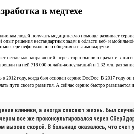
зработка в медтехе
лионам людей получать медицинскую помощь: развивает сервисы
й опыт решения нестандартных задач в области веб- и мобильно
 атмосфере неформального общения и взаимовыручки.
ет несколько направлений: агрегатор отзывов о врачах и запис
ошли на ней 718 000 онлайн-консультаций и 1,32 млн раз запис
ь в 2012 году, когда был основан сервис DocDoc. В 2017 году он
ть пути своего развития. А сейчас сервис быстро развивается и
ние клиники, а иногда спасают жизнь. Был случай
вечером все же проконсультировался через СберЗдо
м вызове скорой. В больнице оказалось, что счет у