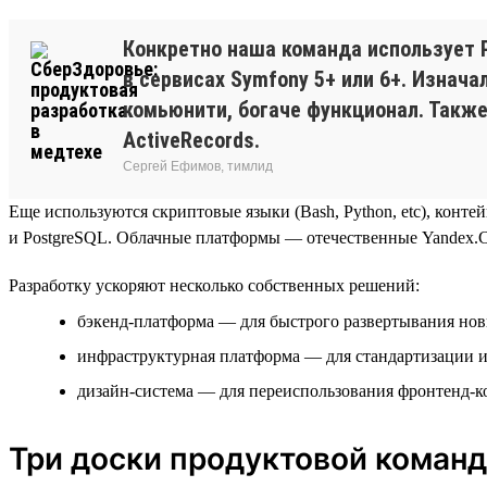
Конкретно наша команда использует P
в сервисах Symfony 5+ или 6+. Изнача
комьюнити, богаче функционал. Также 
ActiveRecords.
Сергей Ефимов, тимлид
Еще используются скриптовые языки (Bash, Python, etc), контейн
и PostgreSQL. Облачные платформы — отечественные Yandex.Cl
Разработку ускоряют несколько собственных решений:
бэкенд-платформа — для быстрого развертывания но
инфраструктурная платформа — для стандартизации 
дизайн-система — для переиспользования фронтенд-
Три доски продуктовой коман