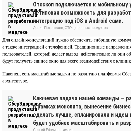
Отоскоп подключается к мобильному 
нетиповая возможность для разработ
интеграцию под iOS и Android сами.
Денис Потрываев, СТО цифровых продуктов
Для онлайн-консультаций нужно обеспечить гибридную коммуни
а также интеграцией с телефонией. Традиционные направления
пользователей, который делает вывод, действительно ли они 
будут получать единое окно для всего взаимодействия с клини
Наконец, есть масштабные задачи по развитию платформы Сбер
архитектуре.
Ключевая задача нашей команды — ра
в рамках монолита, вынесение бизнес
сделать лучше, спланировали и идем 
будет удобнее масштабировать и раз
Сергей Ефимов, тимлид