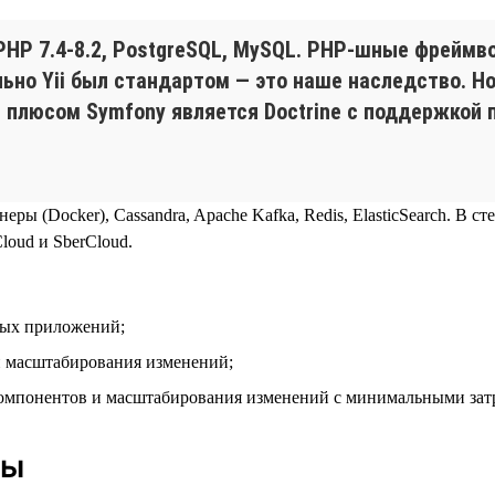
HP 7.4‑8.2, PostgreSQL, MySQL. PHP-шные фреймвор
льно Yii был стандартом — это наше наследство. Н
плюсом Symfony является Doctrine с поддержкой па
еры (Docker), Cassandra, Apache Kafka, Redis, ElasticSearch. В с
oud и SberCloud.
вых приложений;
и масштабирования изменений;
компонентов и масштабирования изменений с минимальными зат
ды