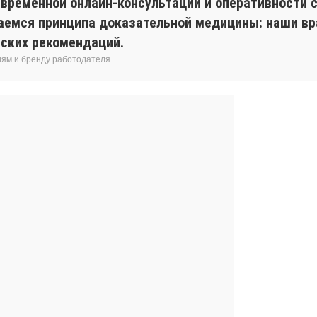
евременной онлайн-консультации и оперативности с
аемся принципа доказательной медицины: наши вр
ских рекомендаций.
иям и бренду работодателя