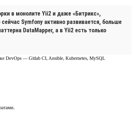
ки в монолите Yii2 и даже «Битрикс»,
о сейчас Symfony активно развивается, больше
ттерна DataMapper, а в Yii2 есть только
теке DevOps — Gitlab CI, Ansible, Kubernetes, MySQL
ратами.