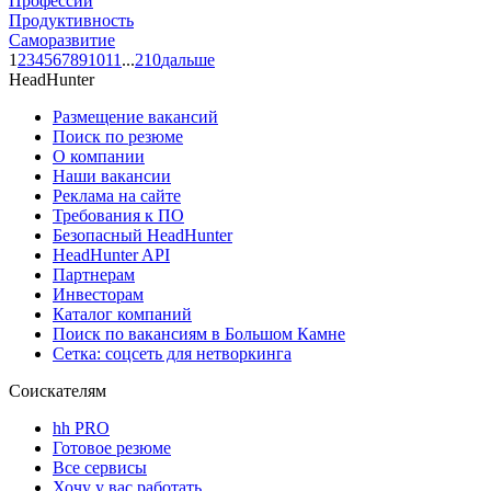
Профессии
Продуктивность
Саморазвитие
1
2
3
4
5
6
7
8
9
10
11
...
210
дальше
HeadHunter
Размещение вакансий
Поиск по резюме
О компании
Наши вакансии
Реклама на сайте
Требования к ПО
Безопасный HeadHunter
HeadHunter API
Партнерам
Инвесторам
Каталог компаний
Поиск по вакансиям в Большом Камне
Сетка: соцсеть для нетворкинга
Соискателям
hh PRO
Готовое резюме
Все сервисы
Хочу у вас работать