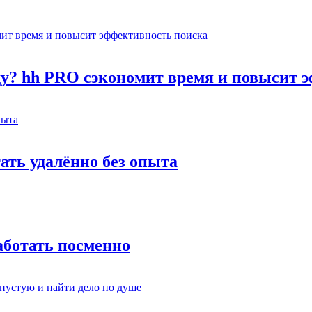
оду? hh PRO сэкономит время и повысит 
тать удалённо без опыта
работать посменно