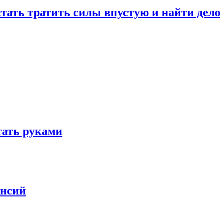
стать тратить силы впустую и найти дел
отать руками
ансий