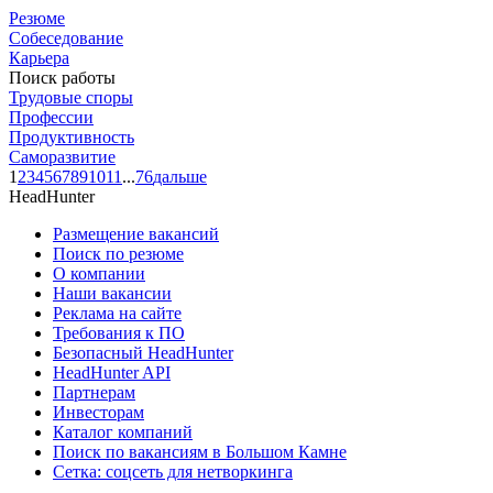
Резюме
Собеседование
Карьера
Поиск работы
Трудовые споры
Профессии
Продуктивность
Саморазвитие
1
2
3
4
5
6
7
8
9
10
11
...
76
дальше
HeadHunter
Размещение вакансий
Поиск по резюме
О компании
Наши вакансии
Реклама на сайте
Требования к ПО
Безопасный HeadHunter
HeadHunter API
Партнерам
Инвесторам
Каталог компаний
Поиск по вакансиям в Большом Камне
Сетка: соцсеть для нетворкинга