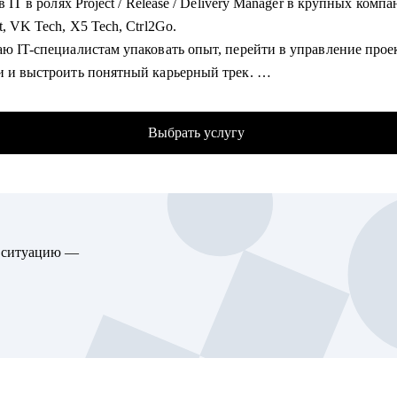
 в IT в ролях Project / Release / Delivery Manager в крупных компа
егия поиска: задействуем все возможные направления в РФ. Пре
t, VK Tech, X5 Tech, Ctrl2Go.
ровой след в инструмент поиска работы
аю IT-специалистам упаковать опыт, перейти в управление прое
ые кейсы:
и и выстроить понятный карьерный трек.
 отрасли без потери позиции
ние и сертификаты:
ащение после карьерного перерыва
— ITSM. Основы управления ИТ-услугами
од из госсектора в коммерческие компании
Выбрать услугу
— «Поколение Python: курс для продвинутых»
— «Поколение Python: курс для начинающих»
гу помочь:
 Kanban System Design, Professional Scrum Master
сы: банки, аудит, финтех
шленность: добыча, энергетика, транспорт
омогу:
ктор: министерства, госкомпании
ю ситуацию —
резюме для Project / Delivery / Release Manager
елеком: продуктовые и IT-директора
рный трек и цель
управление персоналом: HRD, HR BP, рекрутинг, HR-аналитика
товка к собеседованиям
д в управление из разработки / аналитики / тестирования
гу помочь:
t / Delivery / Release менеджерам, которые хотят усилить резюме, 