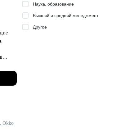
Наука, образование
ам,
Высший и средний менеджмент
Другое
 на
ущие
и,
то
 в
датели,
утся
ашим
, Okko
по