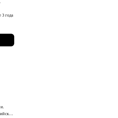
,
е 3 года
 веб-
OTT и
зов
 - могу
ей,
 за
ии.
сийским
ния и