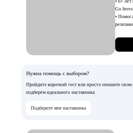
• 6+ лет
• Страт
Go Inves
ваш циф
• Помог
• Сложн
релизам
— Смена
• Обуче
— Возвр
• 2024 
— Перех
• 2023 
• 2022 
Кому мо
• 2021 —
• Финан
Нужна помощь с выбором?
• Промы
С чем п
• Госсе
Пройдите короткий тест или просто опишите сво
• Аудит 
• IT и т
подберём идеального наставника
• Карье
• HR и 
• Подго
Подберите мне наставника
• Перехо
Кому мо
• Projec