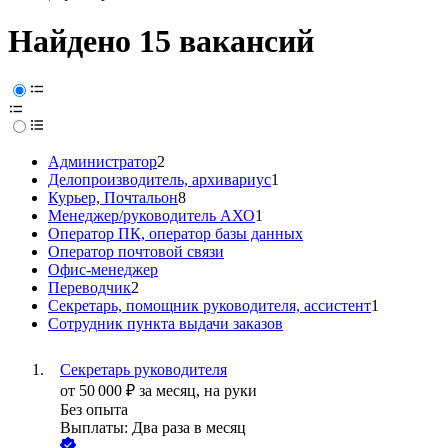
Найдено 15 вакансий
Администратор
2
Делопроизводитель, архивариус
1
Курьер, Почтальон
8
Менеджер/руководитель АХО
1
Оператор ПК, оператор базы данных
Оператор почтовой связи
Офис-менеджер
Переводчик
2
Секретарь, помощник руководителя, ассистент
1
Сотрудник пункта выдачи заказов
Секретарь руководителя
от
50 000
₽
за месяц,
на руки
Без опыта
Выплаты: Два раза в месяц