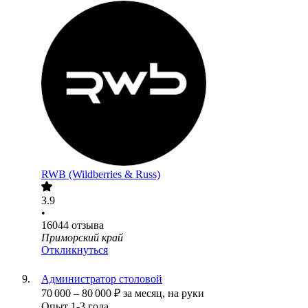
RWB (Wildberries & Russ)
3.9
•
16044
отзыва
Приморский край
Откликнуться
Администратор столовой
70 000
–
80 000
₽
за месяц,
на руки
Опыт 1-3 года